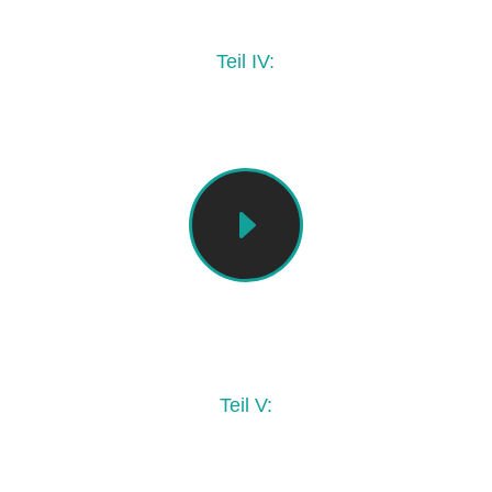
Teil IV:
Nach „Another“
E
Erklärvideo
Teil V:
Merkregeln