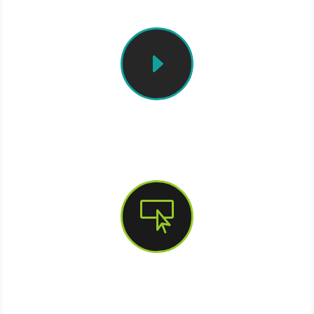
E
Erklärvideo

Exentraining