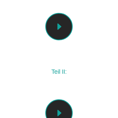
E
Erklärvideo
Teil II:
Nach „The“
E