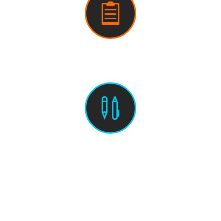

Learnzepts (PDF)

Weitere Aufgaben (PDF)