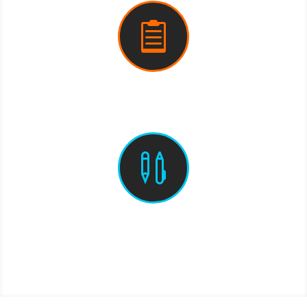

Learnzepts (PDF)

Weitere Aufgaben (PDF)