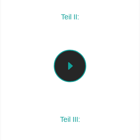
Teil II:
Wofür gibt es Prop Words?
E
Erklärvideo
Teil III:
Merkregeln