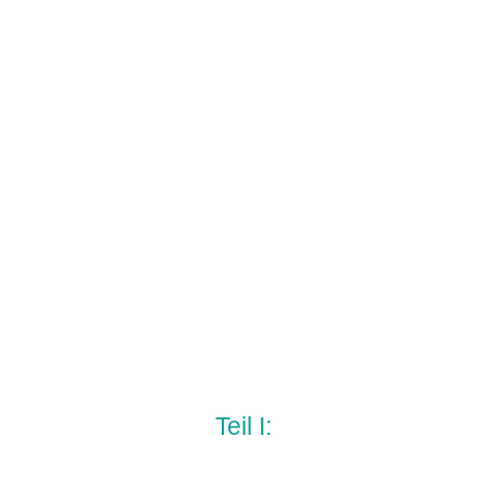
2. Verwendung
Teil I:
Nach einem Adjektiv