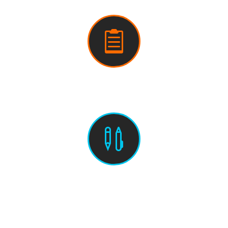

Learnzepts (PDF)

Weitere Aufgaben (PDF)