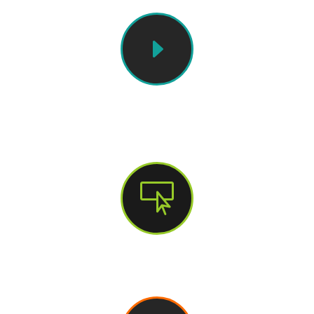
E
Erklärvideo

Exentraining