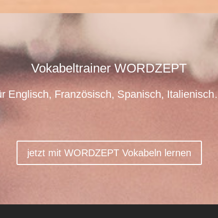
Vokabeltrainer WORDZEPT
ür Englisch, Französisch, Spanisch, Italienisc
jetzt mit WORDZEPT Vokabeln lernen