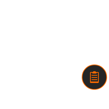
3. Kostenträgerrechnung

Learnzepts (PD