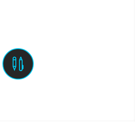

Aufgaben (PDF)