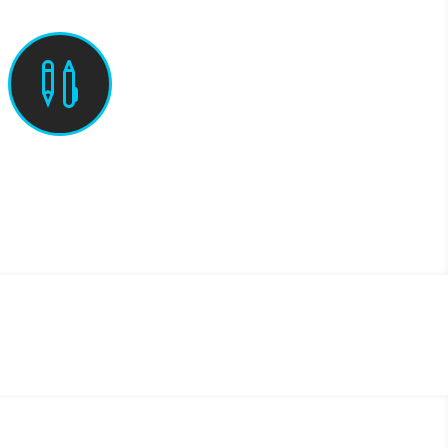

Aufgaben (PDF)