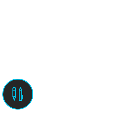

Aufgaben (PDF)