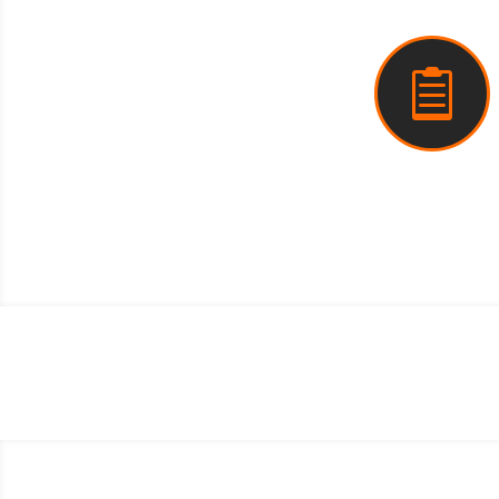

Learnzepts (PD