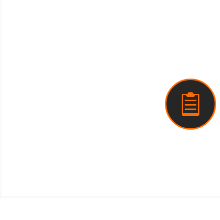
2. Kostenstellenrechnung

Learnzepts (PD