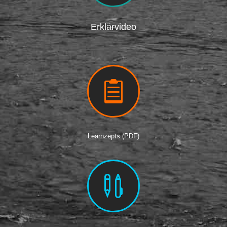
Erklärvideo

Learnzepts (PDF)
