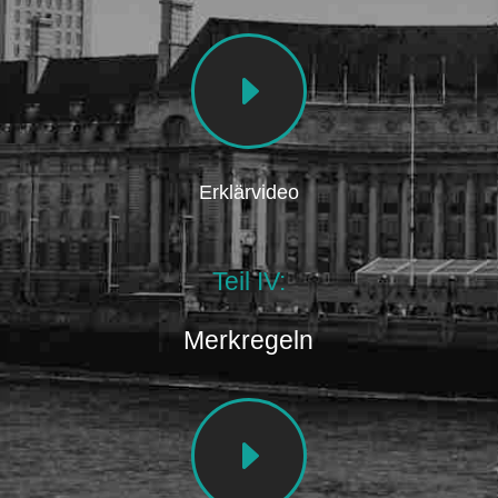
E
Erklärvideo
Teil IV:
Merkregeln
E