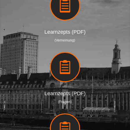

Learnzepts (PDF)
(Verneinung)

Learnzepts (PDF)
(Fragen)
