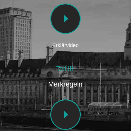
E
Erklärvideo
Teil III:
Merkregeln
E