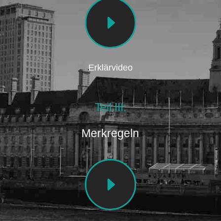
E
Erklärvideo
Teil III:
Merkregeln
E