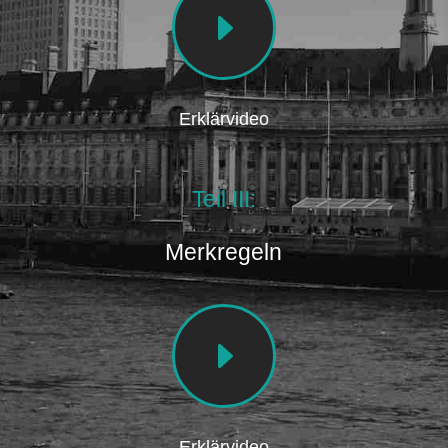
E
Erklärvideo
Teil III:
Merkregeln
E
Erklärvideo