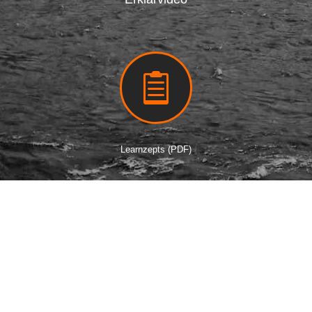

Learnzepts (PDF)