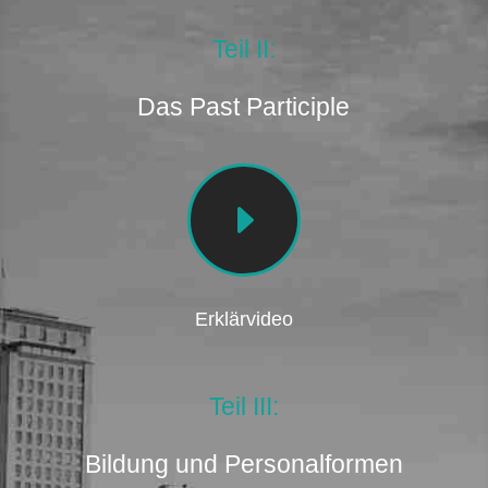
Teil II:
Das Past Participle
E
Erklärvideo
Teil III:
Bildung und Personalformen