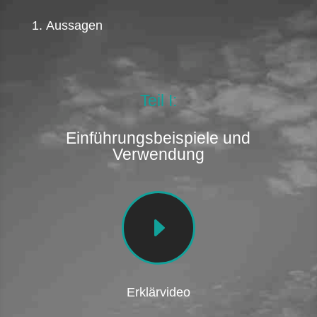
1. Aussagen
Teil I:
Einführungsbeispiele und
Verwendung
E
Erklärvideo